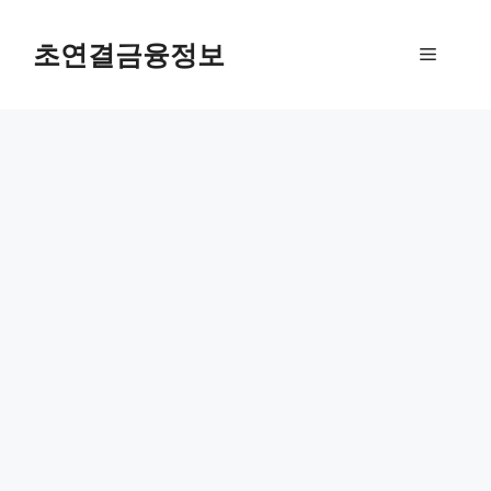
컨
텐
초연결금융정보
메
츠
로
뉴
건
너
뛰
기