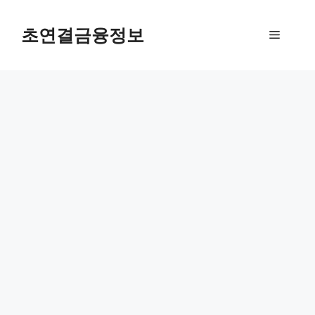
컨
텐
초연결금융정보
메
츠
로
뉴
건
너
뛰
기