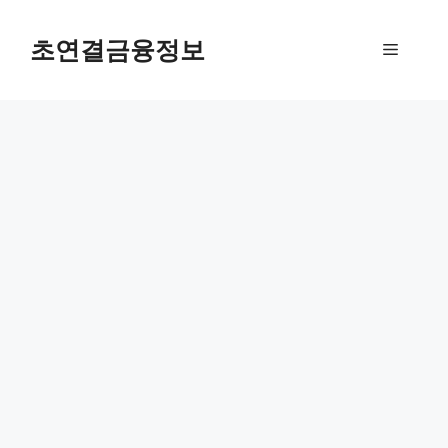
컨
텐
초연결금융정보
메
츠
로
뉴
건
너
뛰
기