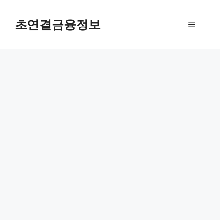
컨
텐
초연결금융정보
메
츠
로
뉴
건
너
뛰
기