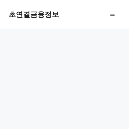
컨
텐
초연결금융정보
메
츠
로
뉴
건
너
뛰
기