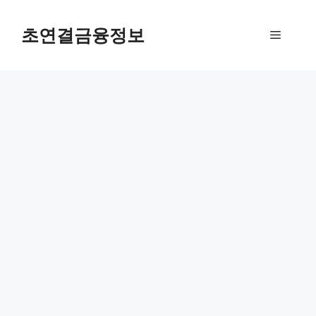
컨
텐
초연결금융정보
메
츠
로
뉴
건
너
뛰
기