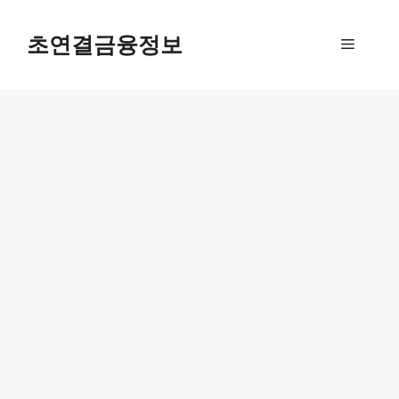
컨
텐
초연결금융정보
메
츠
로
뉴
건
너
뛰
기