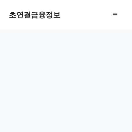
컨
텐
초연결금융정보
메
츠
로
뉴
건
너
뛰
기