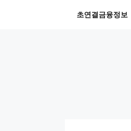
컨
텐
초연결금융정보
츠
로
건
너
뛰
기