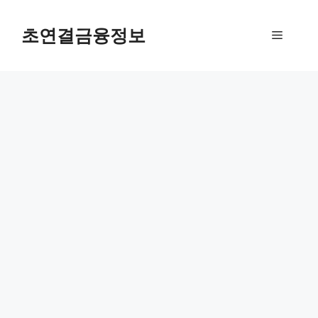
컨
텐
초연결금융정보
메
츠
로
뉴
건
너
뛰
기