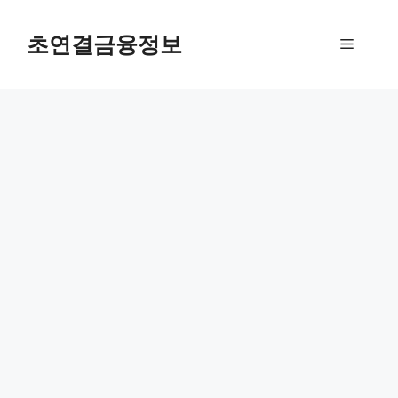
컨
텐
초연결금융정보
메
츠
로
뉴
건
너
뛰
기