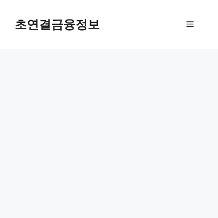
컨
텐
초연결금융정보
메
츠
로
뉴
건
너
뛰
기