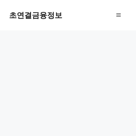
컨
텐
초연결금융정보
메
츠
로
뉴
건
너
뛰
기