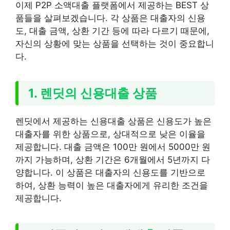
이제 P2P 소액대출 플랫폼에서 제공하는 BEST 상
품들을 살펴보겠습니다. 각 상품은 대출자의 신용
도, 대출 금액, 상환 기간 등에 따라 다르기 때문에,
자신의 상황에 맞는 상품을 선택하는 것이 중요합니
다.
1. 렌딧의 신용대출 상품
렌딧에서 제공하는 신용대출 상품은 신용도가 높은
대출자를 위한 상품으로, 상대적으로 낮은 이율을
제공합니다. 대출 금액은 100만 원에서 5000만 원
까지 가능하며, 상환 기간은 6개월에서 5년까지 다
양합니다. 이 상품은 대출자의 신용도를 기반으로
하여, 상환 능력이 높은 대출자에게 유리한 조건을
제공합니다.