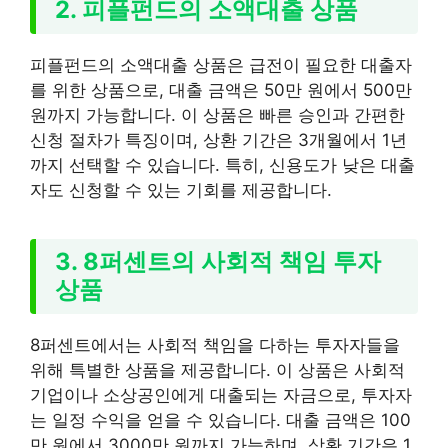
2. 피플펀드의 소액대출 상품
피플펀드의 소액대출 상품은 급전이 필요한 대출자
를 위한 상품으로, 대출 금액은 50만 원에서 500만
원까지 가능합니다. 이 상품은 빠른 승인과 간편한
신청 절차가 특징이며, 상환 기간은 3개월에서 1년
까지 선택할 수 있습니다. 특히, 신용도가 낮은 대출
자도 신청할 수 있는 기회를 제공합니다.
3. 8퍼센트의 사회적 책임 투자
상품
8퍼센트에서는 사회적 책임을 다하는 투자자들을
위해 특별한 상품을 제공합니다. 이 상품은 사회적
기업이나 소상공인에게 대출되는 자금으로, 투자자
는 일정 수익을 얻을 수 있습니다. 대출 금액은 100
만 원에서 3000만 원까지 가능하며, 상환 기간은 1