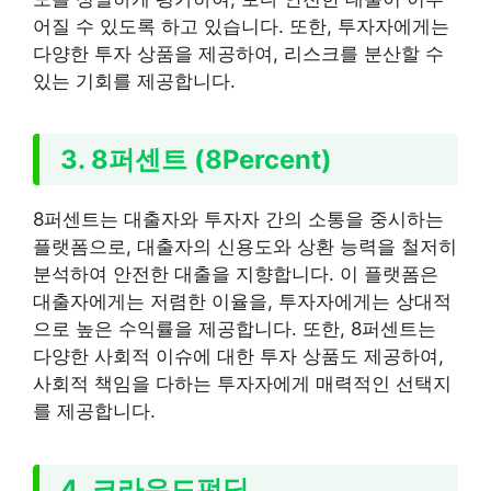
어질 수 있도록 하고 있습니다. 또한, 투자자에게는
다양한 투자 상품을 제공하여, 리스크를 분산할 수
있는 기회를 제공합니다.
3. 8퍼센트 (8Percent)
8퍼센트는 대출자와 투자자 간의 소통을 중시하는
플랫폼으로, 대출자의 신용도와 상환 능력을 철저히
분석하여 안전한 대출을 지향합니다. 이 플랫폼은
대출자에게는 저렴한 이율을, 투자자에게는 상대적
으로 높은 수익률을 제공합니다. 또한, 8퍼센트는
다양한 사회적 이슈에 대한 투자 상품도 제공하여,
사회적 책임을 다하는 투자자에게 매력적인 선택지
를 제공합니다.
4. 크라우드펀딩