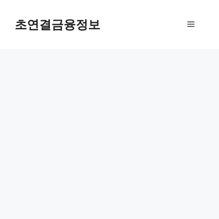
컨
텐
초연결금융정보
메
츠
로
뉴
건
너
뛰
기