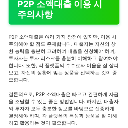
P2P 소액대출 이용 시
주의사항
P2P 소액대출은 여러 가지 장점이 있지만, 이용 시
주의해야 할 점도 존재합니다. 대출자는 자신의 상
환 능력을 충분히 고려하여 대출을 신청해야 하며,
투자자는 투자 리스크를 충분히 이해하고 참여해야
합니다. 또한, 각 플랫폼의 수수료와 이율을 잘 살펴
보고, 자신의 상황에 맞는 상품을 선택하는 것이 중
요합니다.
결론적으로, P2P 소액대출은 빠르고 간편하게 자금
을 조달할 수 있는 좋은 방법입니다. 하지만, 대출자
와 투자자 모두 충분한 정보를 바탕으로 신중하게
결정해야 하며, 각 플랫폼의 특성과 상품을 잘 이해
하고 활용하는 것이 필요합니다.