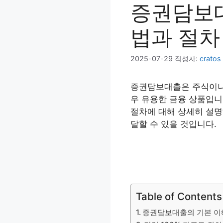
증권담보대
법과 절차
2025-07-29
작성자:
cratos
증권담보대출은 주식이나 
우 유용한 금융 상품입니
절차에 대해 상세히 설명
달할 수 있을 것입니다.
Table of Contents
증권담보대출의 기본 이