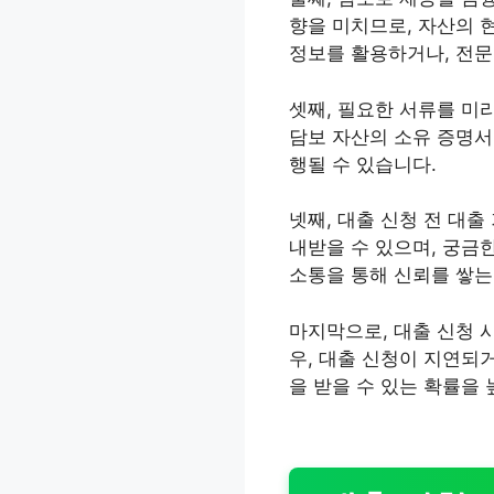
향을 미치므로, 자산의 
정보를 활용하거나, 전문
셋째, 필요한 서류를 미
담보 자산의 소유 증명서
행될 수 있습니다.
넷째, 대출 신청 전 대출
내받을 수 있으며, 궁금
소통을 통해 신뢰를 쌓는
마지막으로, 대출 신청 
우, 대출 신청이 지연되거
을 받을 수 있는 확률을 