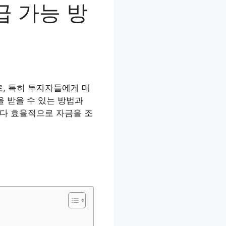
급 가능 방
, 특히 투자자들에게 매
을 받을 수 있는 방법과
보다 효율적으로 자금을 조