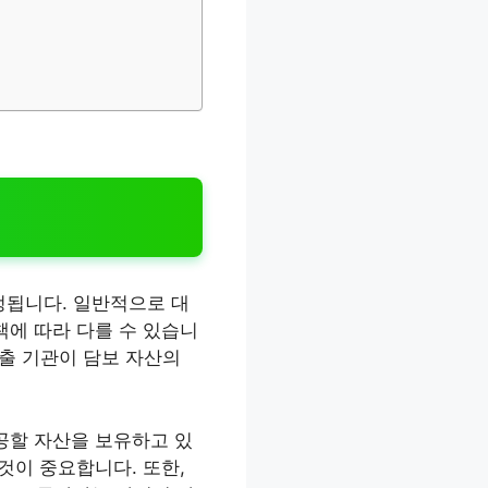
정됩니다. 일반적으로 대
책에 따라 다를 수 있습니
대출 기관이 담보 자산의
공할 자산을 보유하고 있
것이 중요합니다. 또한,