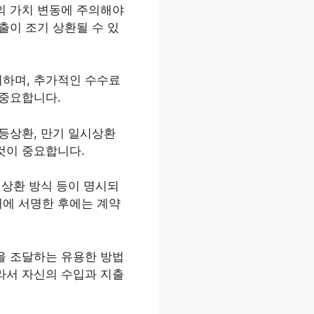
의 가치 변동에 주의해야
출이 조기 상환될 수 있
이하며, 추가적인 수수료
 중요합니다.
균등상환, 만기 일시상환
것이 중요합니다.
 상환 방식 등이 명시되
서에 서명한 후에는 계약
을 조달하는 유용한 방법
라서 자신의 수입과 지출