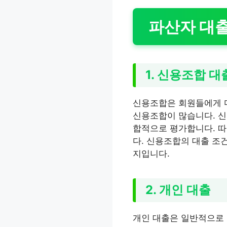
파산자 대출
1. 신용조합 대
신용조합은 회원들에게 
신용조합이 많습니다. 신
합적으로 평가합니다. 따
다. 신용조합의 대출 조
지입니다.
2. 개인 대출
개인 대출은 일반적으로 