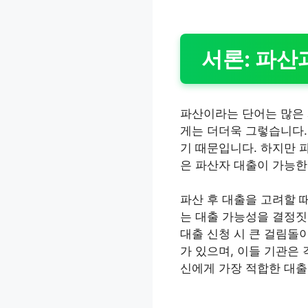
서론: 파산
파산이라는 단어는 많은 
게는 더더욱 그렇습니다.
기 때문입니다. 하지만 
은 파산자 대출이 가능한
파산 후 대출을 고려할 때
는 대출 가능성을 결정짓
대출 신청 시 큰 걸림돌
가 있으며, 이들 기관은
신에게 가장 적합한 대출