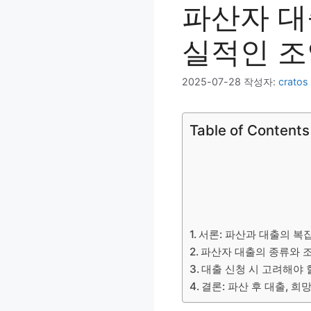
파산자 대
실적인 조
2025-07-28
작성자:
cratos
Table of Contents
서론: 파산과 대출의 복
파산자 대출의 종류와 
대출 신청 시 고려해야 
결론: 파산 후 대출, 희