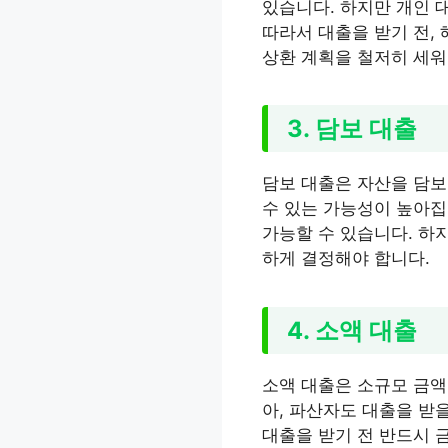
있습니다. 하지만 개인 대
따라서 대출을 받기 전,
상환 계획을 철저히 세워
3. 담보 대출
담보 대출은 자산을 담보
수 있는 가능성이 높아집
가능할 수 있습니다. 하지
하게 결정해야 합니다.
4. 소액 대출
소액 대출은 소규모 금액
아, 파산자도 대출을 받을
대출을 받기 전 반드시 