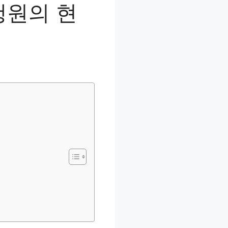
행원의 현