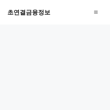
컨
텐
초연결금융정보
메
츠
로
뉴
건
너
뛰
기