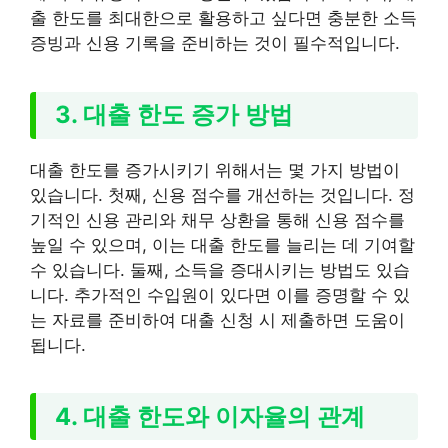
출 한도를 최대한으로 활용하고 싶다면 충분한 소득
증빙과 신용 기록을 준비하는 것이 필수적입니다.
3. 대출 한도 증가 방법
대출 한도를 증가시키기 위해서는 몇 가지 방법이
있습니다. 첫째, 신용 점수를 개선하는 것입니다. 정
기적인 신용 관리와 채무 상환을 통해 신용 점수를
높일 수 있으며, 이는 대출 한도를 늘리는 데 기여할
수 있습니다. 둘째, 소득을 증대시키는 방법도 있습
니다. 추가적인 수입원이 있다면 이를 증명할 수 있
는 자료를 준비하여 대출 신청 시 제출하면 도움이
됩니다.
4. 대출 한도와 이자율의 관계