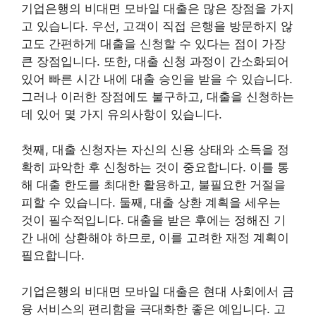
기업은행의 비대면 모바일 대출은 많은 장점을 가지
고 있습니다. 우선, 고객이 직접 은행을 방문하지 않
고도 간편하게 대출을 신청할 수 있다는 점이 가장
큰 장점입니다. 또한, 대출 신청 과정이 간소화되어
있어 빠른 시간 내에 대출 승인을 받을 수 있습니다.
그러나 이러한 장점에도 불구하고, 대출을 신청하는
데 있어 몇 가지 유의사항이 있습니다.
첫째, 대출 신청자는 자신의 신용 상태와 소득을 정
확히 파악한 후 신청하는 것이 중요합니다. 이를 통
해 대출 한도를 최대한 활용하고, 불필요한 거절을
피할 수 있습니다. 둘째, 대출 상환 계획을 세우는
것이 필수적입니다. 대출을 받은 후에는 정해진 기
간 내에 상환해야 하므로, 이를 고려한 재정 계획이
필요합니다.
기업은행의 비대면 모바일 대출은 현대 사회에서 금
융 서비스의 편리함을 극대화한 좋은 예입니다. 고