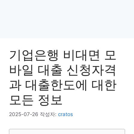
기업은행 비대면 모
바일 대출 신청자격
과 대출한도에 대한
모든 정보
2025-07-26
작성자:
cratos