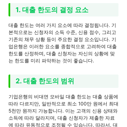
1. 대출 한도의 결정 요소
대출 한도는 여러 가지 요소에 따라 결정됩니다. 기
본적으로는 신청자의 소득 수준, 신용 점수, 그리고
기존의 채무 상황 등이 주요한 결정 요소입니다. 기
업은행은 이러한 요소를 종합적으로 고려하여 대출
한도를 산정하며, 대출 신청자는 자신의 상황에 맞
는 한도를 미리 파악하는 것이 좋습니다.
2. 대출 한도의 범위
기업은행의 비대면 모바일 대출 한도는 대출 상품에
따라 다르지만, 일반적으로 최소 100만 원에서 최대
5천만 원까지 가능합니다. 이는 고객의 신용 상태와
소득에 따라 달라지며, 대출 신청자가 제출한 자료
에 따라 유동적으로 조정될 수 있습니다. 따라서, 대