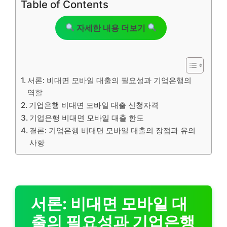
Table of Contents
자세한 내용 더보기
서론: 비대면 모바일 대출의 필요성과 기업은행의
역할
기업은행 비대면 모바일 대출 신청자격
기업은행 비대면 모바일 대출 한도
결론: 기업은행 비대면 모바일 대출의 장점과 유의
사항
서론: 비대면 모바일 대
출의 필요성과 기업은행