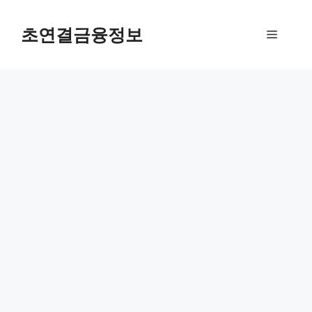
컨
텐
초연결금융정보
메
츠
로
뉴
건
너
뛰
기