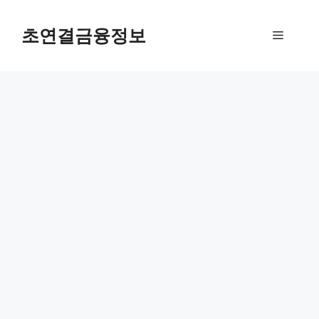
컨
텐
초연결금융정보
메
츠
로
뉴
건
너
뛰
기