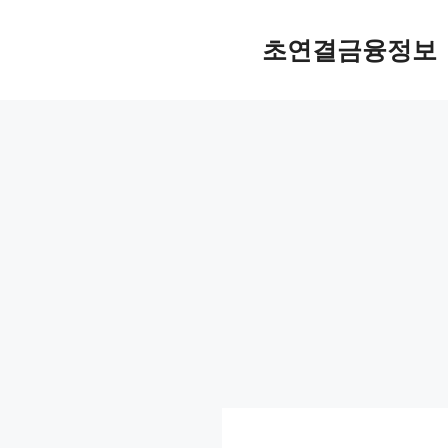
컨
텐
초연결금융정보
츠
로
건
너
뛰
기