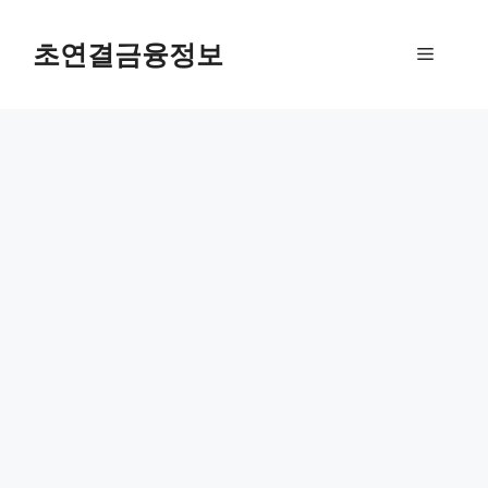
컨
텐
초연결금융정보
메
츠
로
뉴
건
너
뛰
기