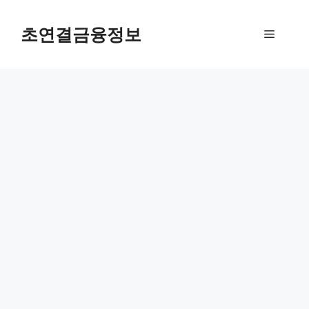
컨
텐
초연결금융정보
메
츠
로
뉴
건
너
뛰
기