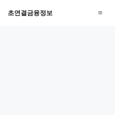
컨
텐
초연결금융정보
메
츠
로
뉴
건
너
뛰
기