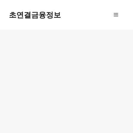
컨
텐
초연결금융정보
메
츠
로
뉴
건
너
뛰
기