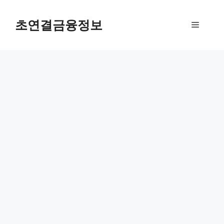
컨
텐
초연결금융정보
메
츠
로
뉴
건
너
뛰
기