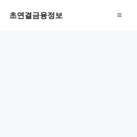
컨
텐
초연결금융정보
메
츠
로
뉴
건
너
뛰
기