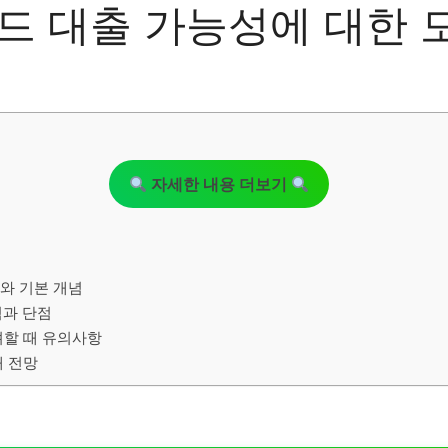
드 대출 가능성에 대한 
자세한 내용 더보기
와 기본 개념
점과 단점
려할 때 유의사항
래 전망