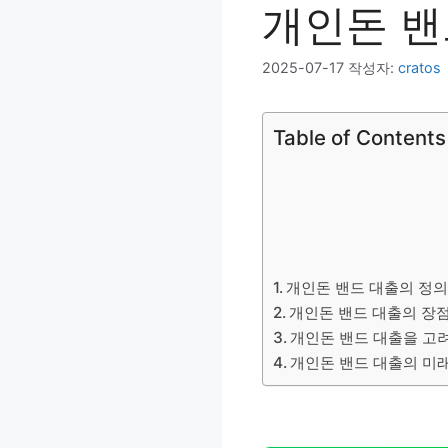
개인돈 밴
2025-07-17
작성자:
cratos
Table of Contents
개인돈 밴드 대출의 정의
개인돈 밴드 대출의 장
개인돈 밴드 대출을 고
개인돈 밴드 대출의 미