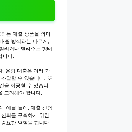
공하는 대출 상품을 의미
대출 방식과는 다르게,
 빌리거나 빌려주는 형태
입니다.
. 은행 대출은 여러 가
조달할 수 있습니다. 또
조건을 제공할 수 있습니
을 고려해야 합니다.
 예를 들어, 대출 신청
 신뢰를 구축하기 위한
 중요한 역할을 합니다.