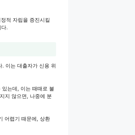
 재정적 자립을 증진시킬
다.
다. 이는 대출자가 신용 위
 있는데, 이는 때때로 불
지지 않으면, 나중에 분
기 어렵기 때문에, 상환