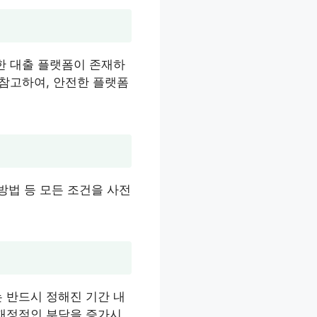
한 대출 플랫폼이 존재하
 참고하여, 안전한 플랫폼
 방법 등 모든 조건을 사전
 반드시 정해진 기간 내
 재정적인 부담을 증가시