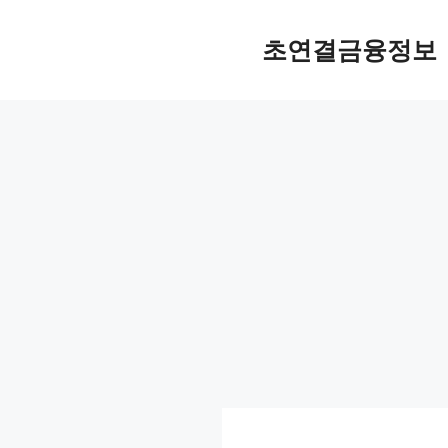
컨
텐
초연결금융정보
츠
로
건
너
뛰
기