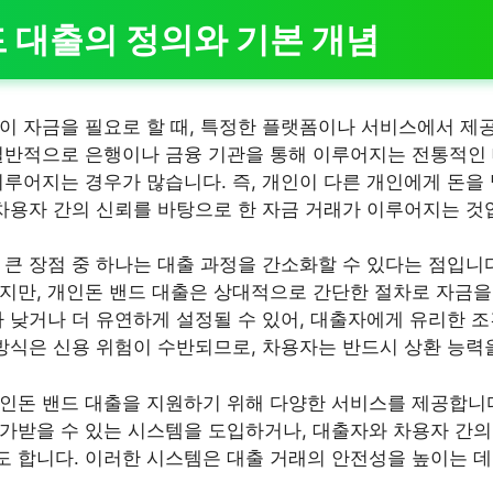
 대출의 정의와 기본 개념
이 자금을 필요로 할 때, 특정한 플랫폼이나 서비스에서 제
일반적으로 은행이나 금융 기관을 통해 이루어지는 전통적인 
이루어지는 경우가 많습니다. 즉, 개인이 다른 개인에게 돈을
 차용자 간의 신뢰를 바탕으로 한 자금 거래가 이루어지는 것
 큰 장점 중 하나는 대출 과정을 간소화할 수 있다는 점입니다
지만, 개인돈 밴드 대출은 상대적으로 간단한 절차로 자금을 
다 낮거나 더 유연하게 설정될 수 있어, 대출자에게 유리한 
 방식은 신용 위험이 수반되므로, 차용자는 반드시 상환 능력
인돈 밴드 대출을 지원하기 위해 다양한 서비스를 제공합니다.
가받을 수 있는 시스템을 도입하거나, 대출자와 차용자 간의
 합니다. 이러한 시스템은 대출 거래의 안전성을 높이는 데