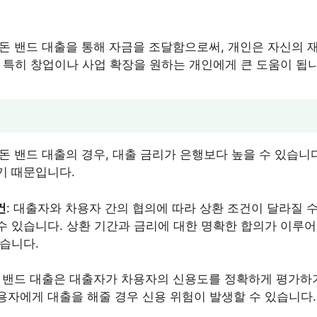
인돈 밴드 대출을 통해 자금을 조달함으로써, 개인은 자신의
는 특히 창업이나 사업 확장을 원하는 개인에게 큰 도움이 됩니
인돈 밴드 대출의 경우, 대출 금리가 은행보다 높을 수 있습니
기 때문입니다.
건
: 대출자와 차용자 간의 협의에 따라 상환 조건이 달라질 수
수 있습니다. 상환 기간과 금리에 대한 명확한 합의가 이루어
있습니다.
돈 밴드 대출은 대출자가 차용자의 신용도를 정확하게 평가하
용자에게 대출을 해줄 경우 신용 위험이 발생할 수 있습니다.