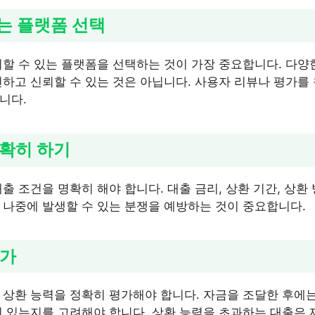
있는 플랫폼 선택
뢰할 수 있는 플랫폼을 선택하는 것이 가장 중요합니다. 다양
전하고 신뢰할 수 있는 것은 아닙니다. 사용자 리뷰나 평가를
니다.
명확히 하기
출 조건을 명확히 해야 합니다. 대출 금리, 상환 기간, 상환
 나중에 발생할 수 있는 분쟁을 예방하는 것이 중요합니다.
평가
 상환 능력을 정확히 평가해야 합니다. 자금을 조달한 후에는
이 있는지를 고려해야 합니다. 상환 능력을 초과하는 대출은