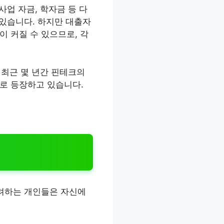
사업 자금, 학자금 등 다
 있습니다. 하지만 대출자
 커질 수 있으므로, 각
 최근 몇 년간 핀테크의
로 등장하고 있습니다.
고려하는 개인들은 자신에