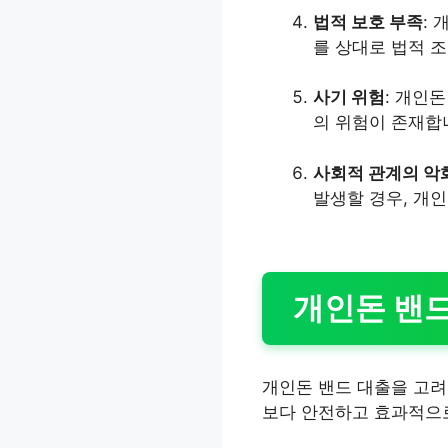
법적 보호 부족
:
를 상대로 법적 
사기 위험
: 개인
의 위험이 존재합
사회적 관계의 악
발생할 경우, 개
개인돈 밴드
개인돈 밴드 대출을 고려
보다 안전하고 효과적으로