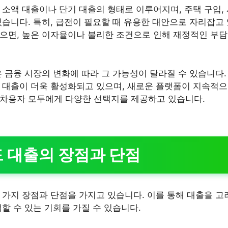
소액 대출이나 단기 대출의 형태로 이루어지며, 주택 구입, 
있습니다. 특히, 급전이 필요할 때 유용한 대안으로 자리잡고
으면, 높은 이자율이나 불리한 조건으로 인해 재정적인 부담이
은 금융 시장의 변화에 따라 그 가능성이 달라질 수 있습니다.
 대출이 더욱 활성화되고 있으며, 새로운 플랫폼이 지속적으
 차용자 모두에게 다양한 선택지를 제공하고 있습니다.
 대출의 장점과 단점
 가지 장점과 단점을 가지고 있습니다. 이를 통해 대출을 
할 수 있는 기회를 가질 수 있습니다.