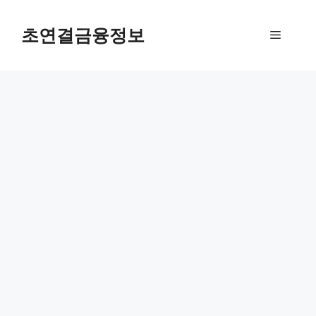
컨
텐
초연결금융정보
메
츠
로
뉴
건
너
뛰
기