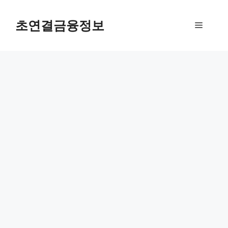
컨
텐
초연결금융정보
메
츠
로
뉴
건
너
뛰
기