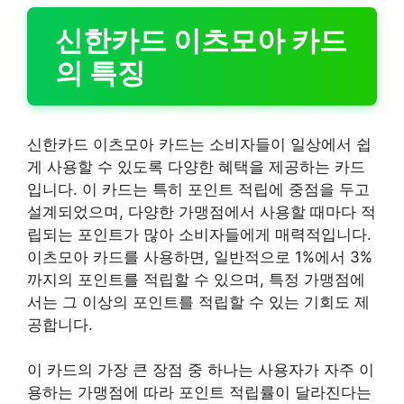
신한카드 이츠모아 카드
의 특징
신한카드 이츠모아 카드는 소비자들이 일상에서 쉽
게 사용할 수 있도록 다양한 혜택을 제공하는 카드
입니다. 이 카드는 특히 포인트 적립에 중점을 두고
설계되었으며, 다양한 가맹점에서 사용할 때마다 적
립되는 포인트가 많아 소비자들에게 매력적입니다.
이츠모아 카드를 사용하면, 일반적으로 1%에서 3%
까지의 포인트를 적립할 수 있으며, 특정 가맹점에
서는 그 이상의 포인트를 적립할 수 있는 기회도 제
공합니다.
이 카드의 가장 큰 장점 중 하나는 사용자가 자주 이
용하는 가맹점에 따라 포인트 적립률이 달라진다는