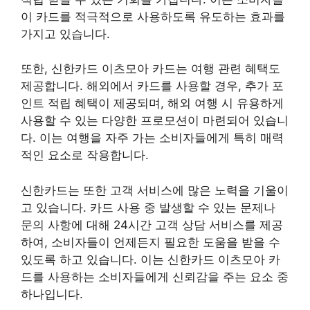
이 카드를 적극적으로 사용하도록 유도하는 효과를
가지고 있습니다.
또한, 신한카드 이츠모아 카드는 여행 관련 혜택도
제공합니다. 해외에서 카드를 사용할 경우, 추가 포
인트 적립 혜택이 제공되며, 해외 여행 시 유용하게
사용할 수 있는 다양한 프로모션이 마련되어 있습니
다. 이는 여행을 자주 가는 소비자들에게 특히 매력
적인 요소로 작용합니다.
신한카드는 또한 고객 서비스에 많은 노력을 기울이
고 있습니다. 카드 사용 중 발생할 수 있는 문제나
문의 사항에 대해 24시간 고객 상담 서비스를 제공
하여, 소비자들이 언제든지 필요한 도움을 받을 수
있도록 하고 있습니다. 이는 신한카드 이츠모아 카
드를 사용하는 소비자들에게 신뢰감을 주는 요소 중
하나입니다.