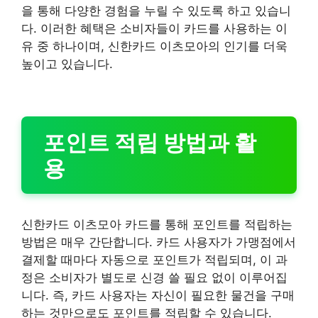
을 통해 다양한 경험을 누릴 수 있도록 하고 있습니
다. 이러한 혜택은 소비자들이 카드를 사용하는 이
유 중 하나이며, 신한카드 이츠모아의 인기를 더욱
높이고 있습니다.
포인트 적립 방법과 활
용
신한카드 이츠모아 카드를 통해 포인트를 적립하는
방법은 매우 간단합니다. 카드 사용자가 가맹점에서
결제할 때마다 자동으로 포인트가 적립되며, 이 과
정은 소비자가 별도로 신경 쓸 필요 없이 이루어집
니다. 즉, 카드 사용자는 자신이 필요한 물건을 구매
하는 것만으로도 포인트를 적립할 수 있습니다.