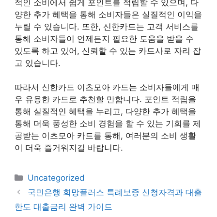
적인 소비에서 쉽게 포인트를 적립할 수 있으며, 다
양한 추가 혜택을 통해 소비자들은 실질적인 이익을
누릴 수 있습니다. 또한, 신한카드는 고객 서비스를
통해 소비자들이 언제든지 필요한 도움을 받을 수
있도록 하고 있어, 신뢰할 수 있는 카드사로 자리 잡
고 있습니다.
따라서 신한카드 이츠모아 카드는 소비자들에게 매
우 유용한 카드로 추천할 만합니다. 포인트 적립을
통해 실질적인 혜택을 누리고, 다양한 추가 혜택을
통해 더욱 풍성한 소비 경험을 할 수 있는 기회를 제
공받는 이츠모아 카드를 통해, 여러분의 소비 생활
이 더욱 즐거워지길 바랍니다.
카
Uncategorized
테
국민은행 희망플러스 특례보증 신청자격과 대출
고
한도 대출금리 완벽 가이드
리