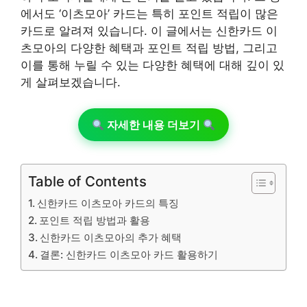
에서도 ‘이츠모아’ 카드는 특히 포인트 적립이 많은
카드로 알려져 있습니다. 이 글에서는 신한카드 이
츠모아의 다양한 혜택과 포인트 적립 방법, 그리고
이를 통해 누릴 수 있는 다양한 혜택에 대해 깊이 있
게 살펴보겠습니다.
자세한 내용 더보기
Table of Contents
신한카드 이츠모아 카드의 특징
포인트 적립 방법과 활용
신한카드 이츠모아의 추가 혜택
결론: 신한카드 이츠모아 카드 활용하기