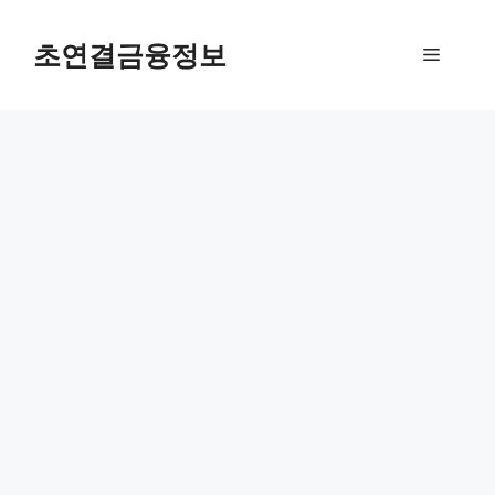
컨
텐
초연결금융정보
메
츠
로
뉴
건
너
뛰
기