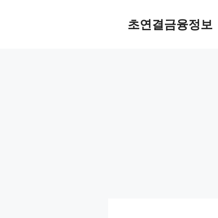
컨
텐
초연결금융정보
츠
로
건
너
뛰
기