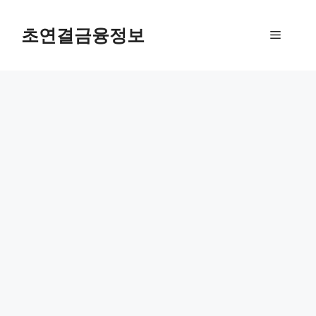
컨
텐
초연결금융정보
메
츠
로
뉴
건
너
뛰
기