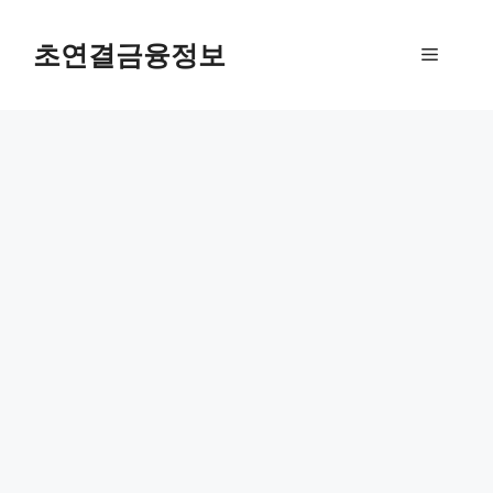
컨
텐
초연결금융정보
메
츠
로
뉴
건
너
뛰
기