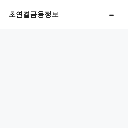
컨
텐
초연결금융정보
메
츠
로
뉴
건
너
뛰
기