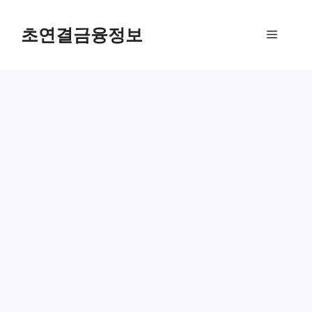
컨
텐
초연결금융정보
메
츠
로
뉴
건
너
뛰
기