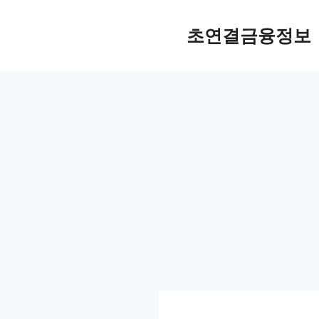
컨
텐
초연결금융정보
츠
로
건
너
뛰
기