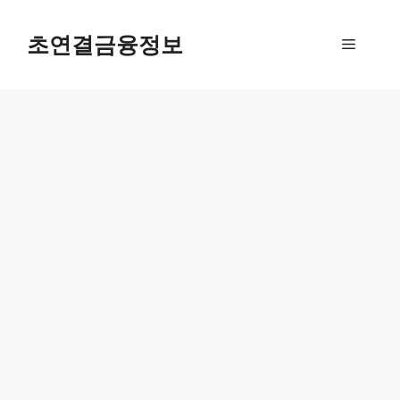
컨
텐
초연결금융정보
메
츠
로
뉴
건
너
뛰
기