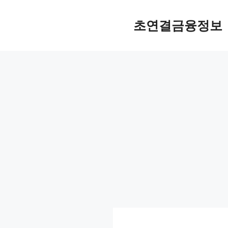
컨
텐
초연결금융정보
츠
로
건
너
뛰
기