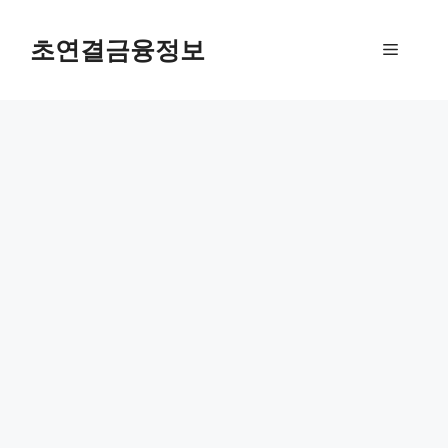
컨
텐
초연결금융정보
메
츠
로
뉴
건
너
뛰
기