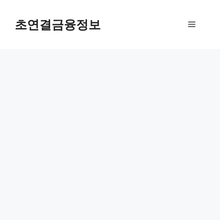
컨
텐
초연결금융정보
메
츠
로
뉴
건
너
뛰
기