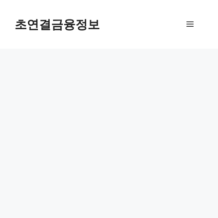
컨
텐
초연결금융정보
메
츠
로
뉴
건
너
뛰
기