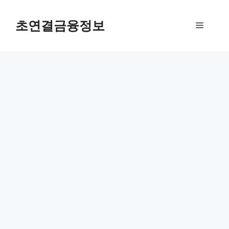
컨
텐
초연결금융정보
메
츠
로
뉴
건
너
뛰
기