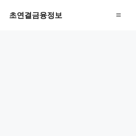
컨
텐
초연결금융정보
메
츠
로
뉴
건
너
뛰
기