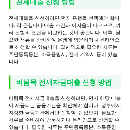
전세대출 신청 방법
전세대출을 신청하려면 먼저 은행을 선택해야 합니
다. 각 은행마다 대출 조건과 이자율이 다르므로, 여
러 은행의 조건을 비교하는 것이 좋습니다. 이후, 필
요한 서류를 준비하여 은행에 방문하거나 온라인으
로 신청할 수 있습니다. 일반적으로 필요한 서류는
주민등록등본, 소득증명서, 전세 계약서 등이 있습
니다.
버팀목 전세자금대출 신청 방법
버팀목 전세자금대출을 신청하려면, 먼저 해당 대출
이 제공되는 금융기관을 확인해야 합니다. 정부에서
지정한 금융기관에서만 신청할 수 있으며, 필요한
서류를 준비하여 방문하거나 온라인으로 신청할 수
있습니다. 필요한 서류는 주민등록등본, 소득증명