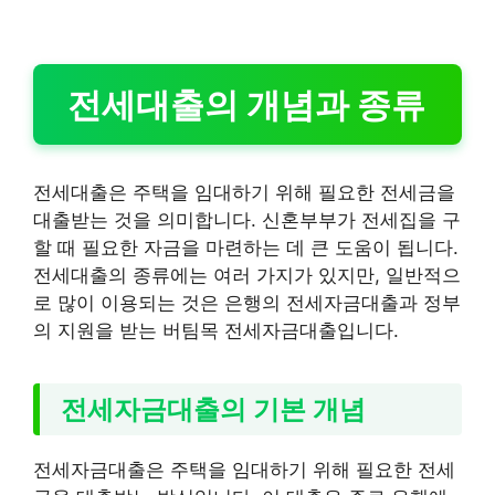
전세대출의 개념과 종류
전세대출은 주택을 임대하기 위해 필요한 전세금을
대출받는 것을 의미합니다. 신혼부부가 전세집을 구
할 때 필요한 자금을 마련하는 데 큰 도움이 됩니다.
전세대출의 종류에는 여러 가지가 있지만, 일반적으
로 많이 이용되는 것은 은행의 전세자금대출과 정부
의 지원을 받는 버팀목 전세자금대출입니다.
전세자금대출의 기본 개념
전세자금대출은 주택을 임대하기 위해 필요한 전세