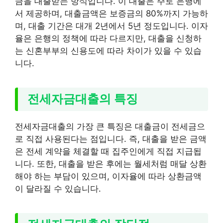
금을 대출받는 방식입니다. 이 대출은 주로 은행에
서 제공하며, 대출금액은 보증금의 80%까지 가능하
며, 대출 기간은 대개 2년에서 5년 정도입니다. 이자
율은 은행의 정책에 따라 다르지만, 대출을 신청하
는 신혼부부의 신용도에 따라 차이가 있을 수 있습
니다.
전세자금대출의 특징
전세자금대출의 가장 큰 특징은 대출금이 전세금으
로 직접 사용된다는 점입니다. 즉, 대출을 받은 금액
은 전세 계약을 체결할 때 집주인에게 직접 지급됩
니다. 또한, 대출을 받은 후에는 월세처럼 매달 상환
해야 하는 부담이 있으며, 이자율에 따라 상환금액
이 달라질 수 있습니다.