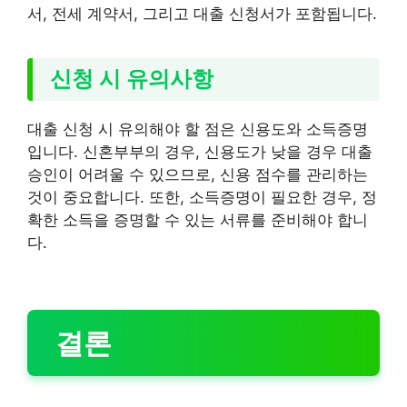
서, 전세 계약서, 그리고 대출 신청서가 포함됩니다.
신청 시 유의사항
대출 신청 시 유의해야 할 점은 신용도와 소득증명
입니다. 신혼부부의 경우, 신용도가 낮을 경우 대출
승인이 어려울 수 있으므로, 신용 점수를 관리하는
것이 중요합니다. 또한, 소득증명이 필요한 경우, 정
확한 소득을 증명할 수 있는 서류를 준비해야 합니
다.
결론