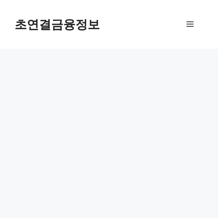
컨
텐
초연결금융정보
메
츠
로
뉴
건
너
뛰
기