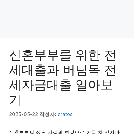
신혼부부를 위한 전
세대출과 버팀목 전
세자금대출 알아보
기
2025-05-22
작성자:
cratos
신혼부부의 삶은 사랑과 희망으로 가득 차 있지만,