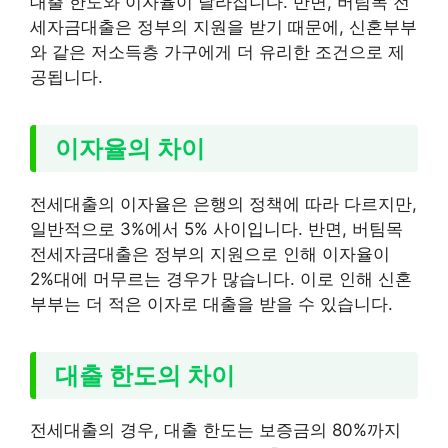
대출 한도와 이자율이 달라집니다. 반면, 버팀목 전
세자금대출은 정부의 지원을 받기 때문에, 신혼부부
와 같은 저소득층 가구에게 더 유리한 조건으로 제
공됩니다.
이자율의 차이
전세대출의 이자율은 은행의 정책에 따라 다르지만,
일반적으로 3%에서 5% 사이입니다. 반면, 버팀목
전세자금대출은 정부의 지원으로 인해 이자율이
2%대에 머무르는 경우가 많습니다. 이로 인해 신혼
부부는 더 적은 이자로 대출을 받을 수 있습니다.
대출 한도의 차이
전세대출의 경우, 대출 한도는 보증금의 80%까지