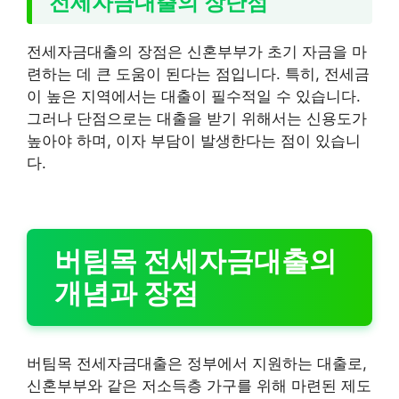
전세자금대출의 장단점
전세자금대출의 장점은 신혼부부가 초기 자금을 마
련하는 데 큰 도움이 된다는 점입니다. 특히, 전세금
이 높은 지역에서는 대출이 필수적일 수 있습니다.
그러나 단점으로는 대출을 받기 위해서는 신용도가
높아야 하며, 이자 부담이 발생한다는 점이 있습니
다.
버팀목 전세자금대출의
개념과 장점
버팀목 전세자금대출은 정부에서 지원하는 대출로,
신혼부부와 같은 저소득층 가구를 위해 마련된 제도