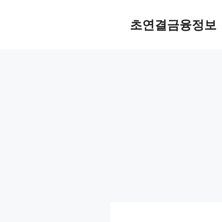
컨
텐
초연결금융정보
츠
로
건
너
뛰
기