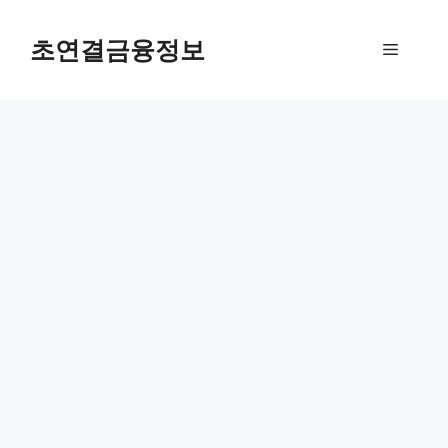
컨
텐
초연결금융정보
메
츠
로
뉴
건
너
뛰
기