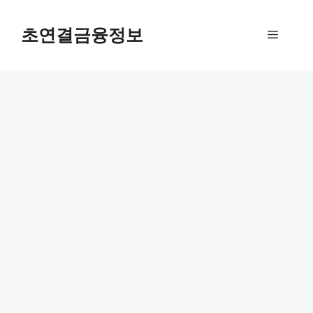
컨
텐
초연결금융정보
메
츠
로
뉴
건
너
뛰
기