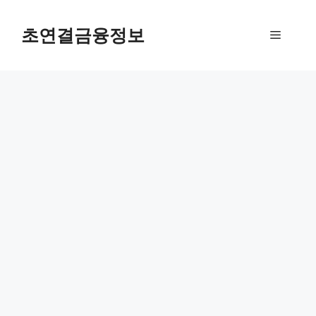
컨
텐
초연결금융정보
메
츠
로
뉴
건
너
뛰
기